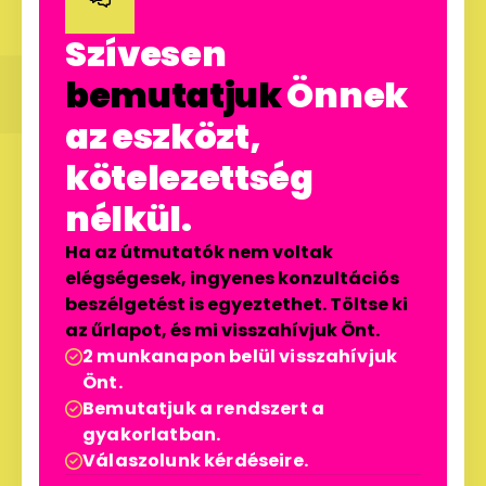
Szívesen
bemutatjuk
Önnek
az eszközt,
kötelezettség
nélkül.
Ha az útmutatók nem voltak
elégségesek, ingyenes konzultációs
beszélgetést is egyeztethet. Töltse ki
az űrlapot, és mi visszahívjuk Önt.
2 munkanapon belül visszahívjuk

Önt.
Bemutatjuk a rendszert a

gyakorlatban.
Válaszolunk kérdéseire.
