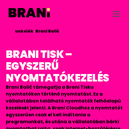
/
Funkciók
/
Brani Balič

BRANI TISK –
EGYSZERŰ
NYOMTATÓKEZELÉS
Brani Balič támogatja a Brani Tisku
nyomtatókon történő nyomtatást. Ez a
vállalatában található nyomtatók felhőalapú
kezelését jelenti. A Brani Cloudhoz a nyomtatót
egyszerűen csak el kell indítania a
programunkat, és utána a vállalatában bárki
nyomtathat rajta, csak internet-hozzáférésre