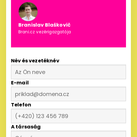
Branislav Blaškovič
Brani.cz vezérigazgatója
Név és vezetéknév
E-mail
Telefon
A társaság