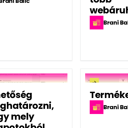
Brani Balič
webáru
Brani Ba

hetőség
Termék
ghatározni,
Brani Ba
gy mely
lapotokból