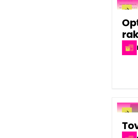

Opt
rak

To