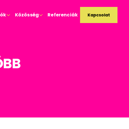
ók
Közösség
Referenciák
Kapcsolat


ÖBB