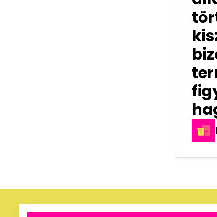
tör
kis
biz
te
fig
ha