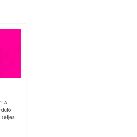
! A
rduló
 teljes