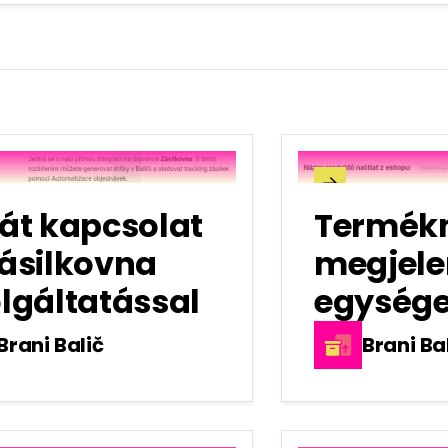

át kapcsolat
Termék
Zásilkovna
megjele
lgáltatással
egysége
Brani Balič
Brani Ba