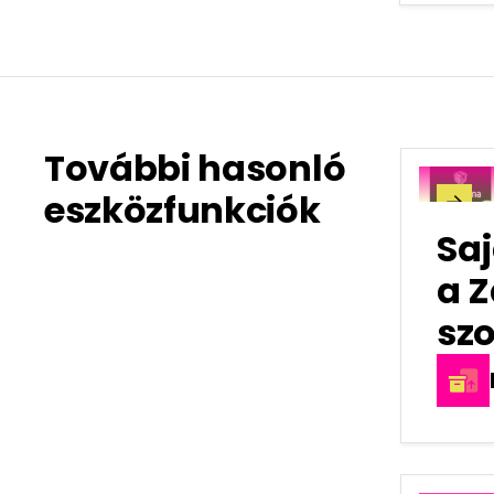
További hasonló
eszközfunkciók

Saj
a 
szo