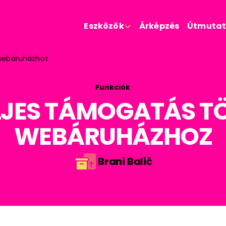
Eszközök
Árképzés
Útmutat

 webáruházhoz
Funkciók
LJES TÁMOGATÁS T
WEBÁRUHÁZHOZ
Brani Balič