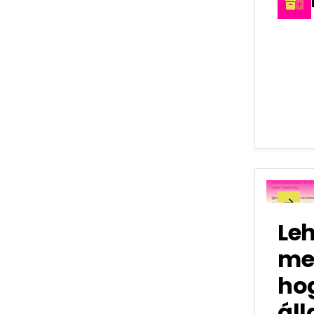

Le
me
ho
ál