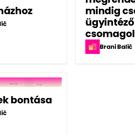
házhoz
mindig cs
ügyintéző
lič
csomagol
Brani Balič
ek bontása
lič