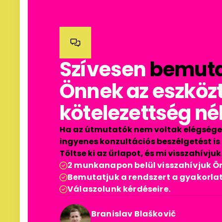

Szívesen
bemuta
Önnek az eszközt
kötelezettség nél
Ha az útmutatók nem voltak elégsége
ingyenes konzultációs beszélgetést is 
Töltse ki az űrlapot, és mi visszahívjuk
2 munkanapon belül visszahívjuk Ön

Bemutatjuk a rendszert a gyakorla

Válaszolunk kérdéseire.

Branislav Blaškovič