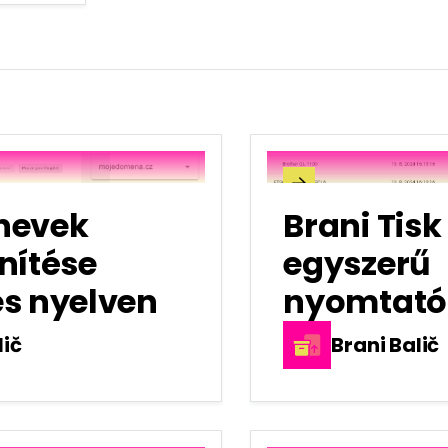

nevek
Brani Tisk
nítése
egyszerű
s nyelven
nyomtató
lič
Brani Balič