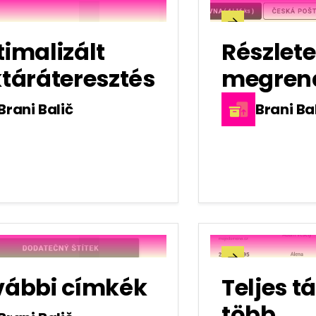

imalizált
Részlet
táráteresztés
megrend
Brani Balič
Brani Ba

vábbi címkék
Teljes 
több