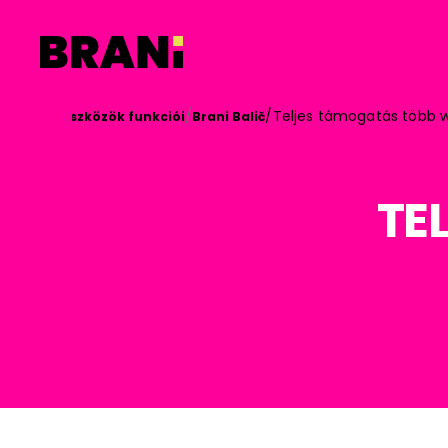
/
/
/
Teljes támogatás több

Eszközök funkciói
Brani Balič
TE