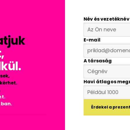
Név és vezetéknév
tjuk
E-mail
,
A társaság
kül.
sek,
Havi átlagos meg
kérhet.
.
t.
tban.