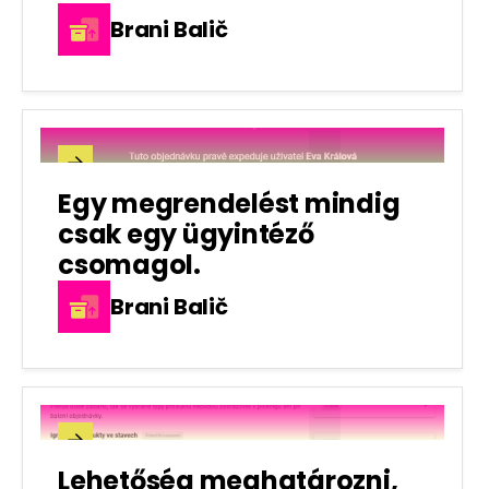
Brani Balič

Egy megrendelést mindig
csak egy ügyintéző
csomagol.
Brani Balič

Lehetőség meghatározni,