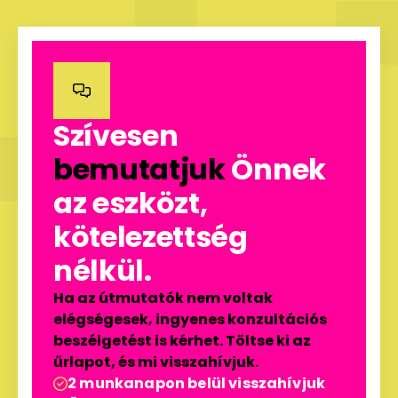

Szívesen
bemutatjuk
Önnek
az eszközt,
kötelezettség
nélkül.
Ha az útmutatók nem voltak
elégségesek, ingyenes konzultációs
beszélgetést is kérhet. Töltse ki az
űrlapot, és mi visszahívjuk.
2 munkanapon belül visszahívjuk
