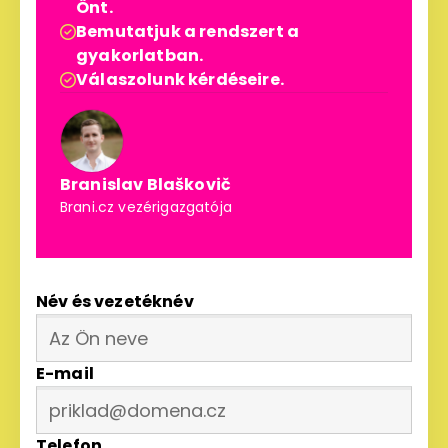
Önt.
Bemutatjuk a rendszert a

gyakorlatban.
Válaszolunk kérdéseire.

Branislav Blaškovič
Brani.cz vezérigazgatója
Név és vezetéknév
E-mail
Telefon