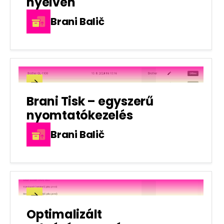
nyelven
Brani Balič

Brani Tisk – egyszerű
nyomtatókezelés
Brani Balič

Optimalizált