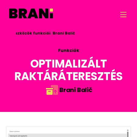

/
/

Eszközök funkciói
Brani Balič
Funkciók
OPTIMALIZÁLT
RAKTÁRÁTERESZTÉS
Brani Balič