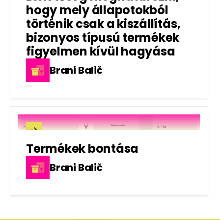
hogy mely állapotokból
történik csak a kiszállítás,
bizonyos típusú termékek
figyelmen kívül hagyása
Brani Balič

Termékek bontása
Brani Balič