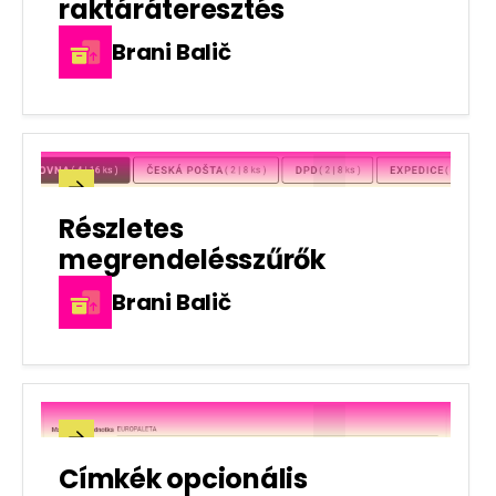
raktáráteresztés
Brani Balič

Részletes
megrendelésszűrők
Brani Balič

Címkék opcionális